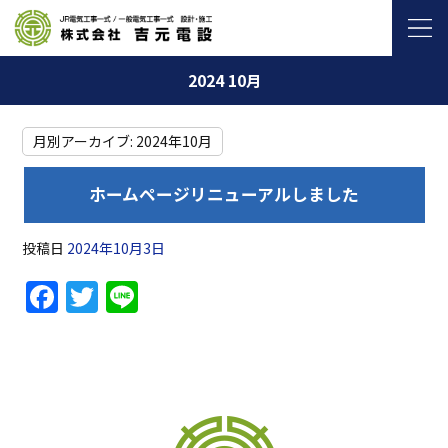
2024 10月
月別アーカイブ:
2024年10月
ホームページリニューアルしました
投稿日
2024年10月3日
F
T
Li
a
w
n
c
itt
e
e
er
b